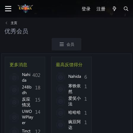
登录
注册
主页
优秀会员
会员
更多消息
最高反馈得分
Nahi
402
Nahida
6
da
寒铁依
1
248b
18
然
dh
爱笑小
1
反应
15
法
情况
UWO
14
哈哈哈
1
WPlay
豌豆阿
1
er
达
Tinct
12