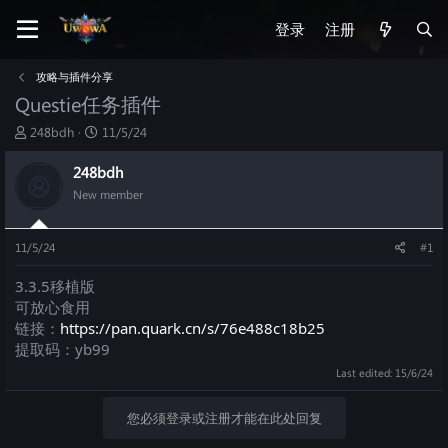
登录
注册
攻略与插件分享
Questie任务插件
T
S
248bdh
11/5/24
h
t
r
a
248bdh
e
r
New member
a
t
d
d
s
a
11/5/24
#1
t
t
a
e
3.3.5移植版
r
可放心食用
t
链接：
https://pan.quark.cn/s/76e488c18b25
e
r
提取码：yb99
Last edited:
15/6/24
您必须登录或注册才能在此处回复