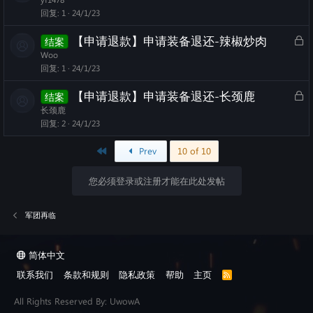
d
c
回复
1
24/1/23
k
L
【申请退款】申请装备退还-辣椒炒肉
结案
e
o
Woo
d
c
回复
1
24/1/23
k
L
【申请退款】申请装备退还-长颈鹿
结案
e
o
长颈鹿
d
c
回复
2
24/1/23
k
First
Prev
10 of 10
e
d
您必须登录或注册才能在此处发帖
军团再临
简体中文
联系我们
条款和规则
隐私政策
帮助
主页
R
S
S
All Rights Reserved By: UwowA