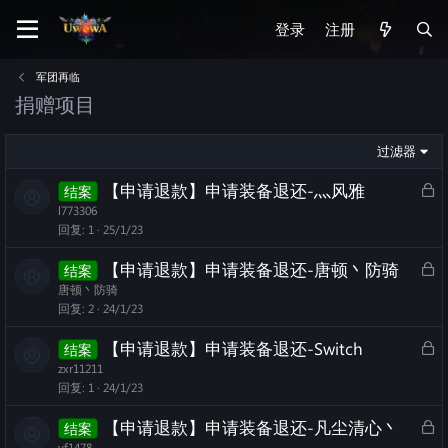
登录
注册
军团再临
捐赠项目
过滤器
L
【申请退款】申请装备退还-灬风雅
结案
o
l773306
c
回复
1
25/1/23
k
L
【申请退款】申请装备退还-唐顿丶防骑
结案
e
o
唐顿丶防骑
d
c
回复
2
24/1/23
k
L
【申请退款】申请装备退还-Switch
结案
e
o
zxr11211
d
c
回复
1
24/1/23
k
L
【申请退款】申请装备退还-凡尘清心丶
结案
e
o
yf1478