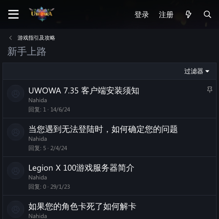
登录
注册
游戏指引及攻略
新手上路
过滤器
S
UWOWA 7.35 客户端安装须知
t
Nahida
i
回复
1
14/6/24
c
当您遇到无法登陆时，如何确定您的问题
k
Nahida
y
回复
5
2/4/24
Legion X 100游戏服务器简介
Nahida
回复
0
29/1/23
如果您的角色卡死了如何解卡
Nahida