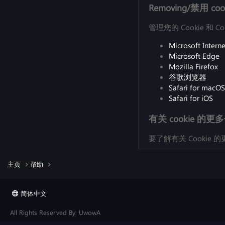
Removing/禁用 coo
管理您的 Cookie
Microsoft Interne
Microsoft Edge
Mozilla Firefox
谷歌浏览器
Safari for macOS
Safari for iOS
有关 cookie 的更
要了解有关 Cookie
主页
帮助
简体中文
All Rights Reserved By: UwowA