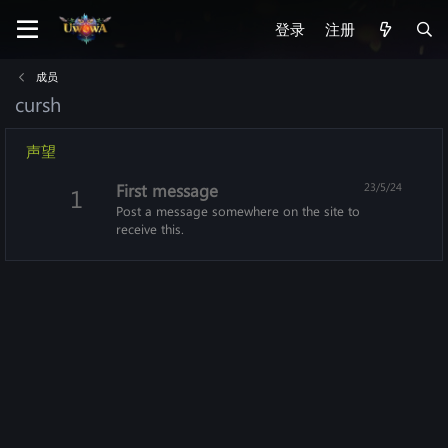
登录
注册
成员
cursh
声望
First message
23/5/24
1
Post a message somewhere on the site to
receive this.