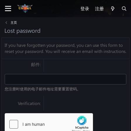
登录
注册
主页
Lost password
If you have forgotten your password, you can use this form to
reset your password. You will receive an email with instructions.
邮件
您注册时使用的电子邮件地址需要重置密码。
Verification